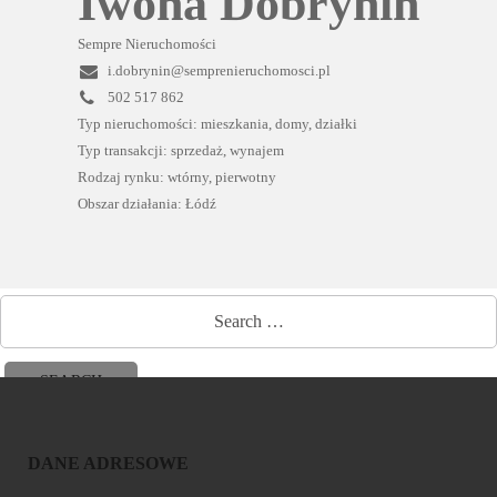
Iwona Dobrynin
Sempre Nieruchomości
i.dobrynin@semprenieruchomosci.pl
502 517 862‬
Typ nieruchomości: mieszkania, domy, działki
Typ transakcji: sprzedaż, wynajem
Rodzaj rynku: wtórny, pierwotny
Obszar działania: Łódź
DANE ADRESOWE