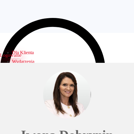
Dla Klienta
Logowanie
Wydarzenia
Biura
Specjaliści
Dni otwarte
FAQ
Kontakt
Logowanie