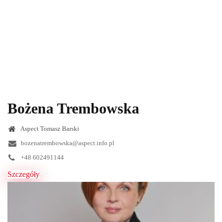
Bożena Trembowska
Aspect Tomasz Barski
bozenatrembowska@aspect.info.pl
+48 602491144
Szczegóły