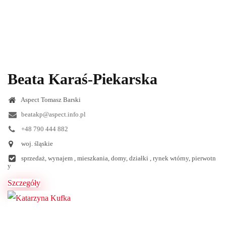
Beata Karaś-Piekarska
Aspect Tomasz Barski
beatakp@aspect.info.pl
+48 790 444 882
woj. śląskie
sprzedaż, wynajem , mieszkania, domy, działki , rynek wtórny, pierwotn
y
Szczegóły