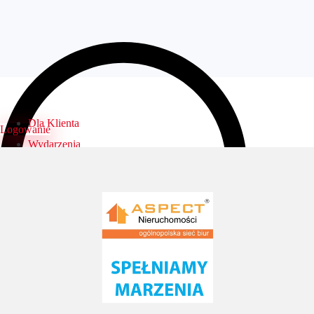
Dla Klienta
Logowanie
Wydarzenia
Biura
Specjaliści
Dni otwarte
FAQ
Kontakt
Logowanie