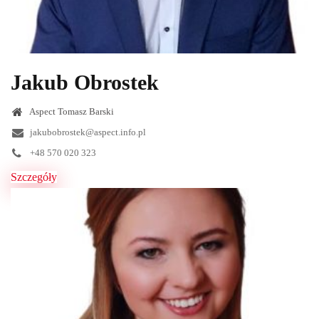
Jakub Obrostek
Aspect Tomasz Barski
jakubobrostek@aspect.info.pl
+48 570 020 323
Szczegóły