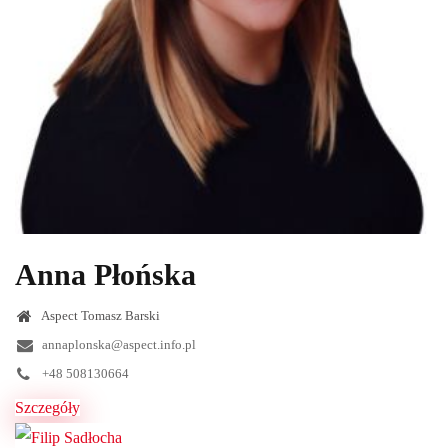
Anna Płońska
Aspect Tomasz Barski
annaplonska@aspect.info.pl
+48 508130664
Szczegóły