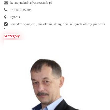
katarzynakufka@aspect.info.pl
+48 530197804
Rybnik
sprzedaż, wynajem , mieszkania, domy, działki , rynek wtórny, pierwotn
y
Szczegóły