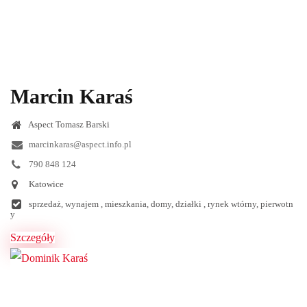
Marcin Karaś
Aspect Tomasz Barski
marcinkaras@aspect.info.pl
790 848 124
Katowice
sprzedaż, wynajem , mieszkania, domy, działki , rynek wtórny, pierwotn
y
Szczegóły