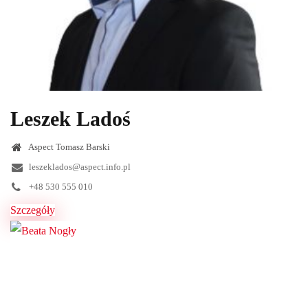
Leszek Ladoś
Aspect Tomasz Barski
leszeklados@aspect.info.pl
+48 530 555 010
Szczegóły