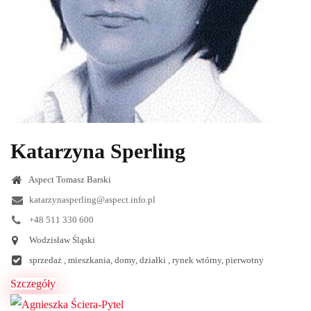
Katarzyna Sperling
Aspect Tomasz Barski
katarzynasperling@aspect.info.pl
+48 511 330 600
Wodzisław Śląski
sprzedaż , mieszkania, domy, działki , rynek wtórny, pierwotny
Szczegóły