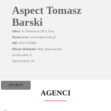
Aspect Tomasz
Barski
Adres
: ul. Prawnicza 28/3, Żory
Strona www
: www.aspect.info.pl
NIP
: 6511745566
Obszar działania:
Woj. mazowieckie
Liczba ofert: 9
Agenci biura: 24
AGENCI