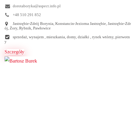
dorotaboryka@aspect.info.pl
+48 510 291 852
Jastrzębie-Zdrój Borynia, Konstancin-Jeziorna Jastrzębie, Jastrzębie-Zdr
ój, Żory, Rybnik, Pawłowice
sprzedaż, wynajem , mieszkania, domy, działki , rynek wtórny, pierwotn
y
Szczegóły