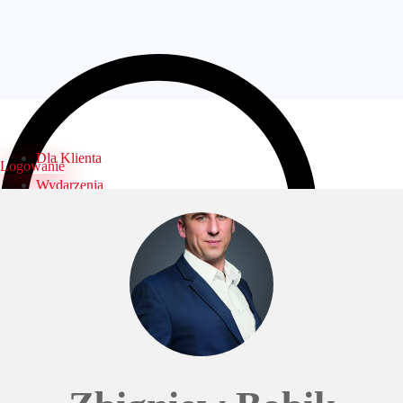
Dla Klienta
Logowanie
Wydarzenia
Biura
Specjaliści
Dni otwarte
FAQ
Kontakt
Logowanie