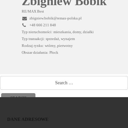
Zbigniew Bobik
RE/MAX Best
zbigniew.bobik@remax-polska.pl
+48 666 211 848
Typ nieruchomości: mieszkania, domy, działki
Typ transakcji: sprzedaż, wynajem
Rodzaj rynku: wtórny, pierwotny
Obszar działania: Płock
DANE ADRESOWE