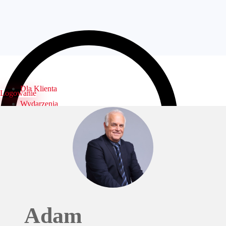
Dla Klienta
Logowanie
Wydarzenia
Biura
Specjaliści
Dni otwarte
FAQ
Kontakt
Logowanie
Adam