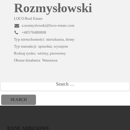
Rozmysłowski
LOCO Real Estate
a.rozmyslowski@loco-estate.com
+48570480808
Typ nieruchomości: mieszkania, domy
Typ transakcji: sprzedaż, wynajem
Rodzaj rynku: wtórny, pierwotny
Obszar działania: Warszawa
DANE ADRESOWE