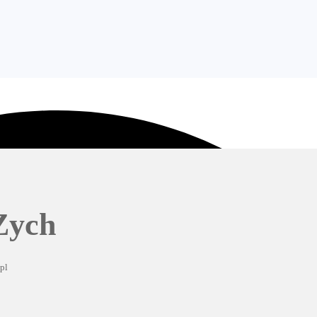
Zych
pl