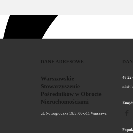
DANE ADRESOWE
DAN
Warszawskie
48 22
Stowarzyszenie
mls@w
Pośredników w Obrocie
Nieruchomościami
Znajdź
ul. Nowogrodzka 19/3, 00-511 Warszawa
Popula