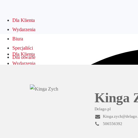
Dla Klienta
Wydarzenia
Biura
Specjaliści
Dla Klienta
Dni otwarte
Wydarzenia
FAQ
Biura
Kontakt
Specjaliści
Logowanie
Dni otwarte
Kinga 
FAQ
Delago.pl
Kontakt
Logowanie
Kinga.zych@delago.
506556392