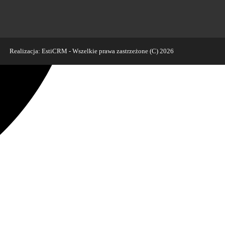
Realizacja:
EstiCRM
- Wszelkie prawa zastrzeżone (C) 2026