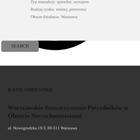
Typ transakcji: sprzedaż, wynajem
Rodzaj rynku: wtórny, pierwotny
Obszar działania: Warszawa
DANE ADRESOWE
Warszawskie Stowarzyszenie Pośredników w
Obrocie Nieruchomościami
ul. Nowogrodzka 19/3, 00-511 Warszawa