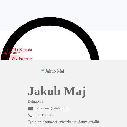
Dla Klienta
Logowanie
Wydarzenia
Biura
Specjaliści
Dni otwarte
Jakub Maj
FAQ
Kontakt
Delago.pl
Logowanie
jakub.maj@delago.pl
573196105
Typ nieruchomości: mieszkania, domy, działki